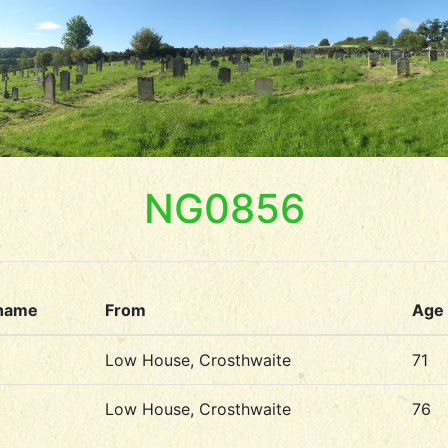
NG0856
name
From
Age
k
Low House, Crosthwaite
71
k
Low House, Crosthwaite
76